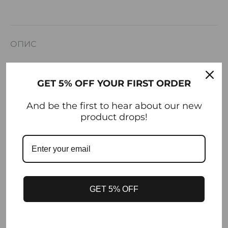
ОПИС
ДОДАТКОВА ІНФОРМАЦІЯ
GET 5% OFF YOUR FIRST ORDER
ВІДГУКИ (0)
And be the first to hear about our new
product drops!
Колір: блакитний
Склад корсет:
95% поліестер, 5% бавовна
Склад спідниця:
100% бавовна
Параметри моделі на фото: 87-62-90 см.
GET 5% OFF
Зріст моделі на фото: 173 см.
Розмір на фото: S