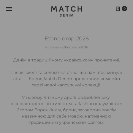
0
Ethno drop 2026
Головна
»
Ethno drop 2026
Денім в традиційному українському прочитанні.
Пісок, скелі та солом’яна стіна, що пам’ятає минулі
літа, — бренд Match Denim представив компейн
своєї нової капсульної колекції.
У новому літньому дропі розробленому
в співавторстві зі стилістом та fashion колумністом
Єгором Воронкіним, бренд заговорив зовсім
незвичною для себе мовою, натхненною
традиційним українським одягом.