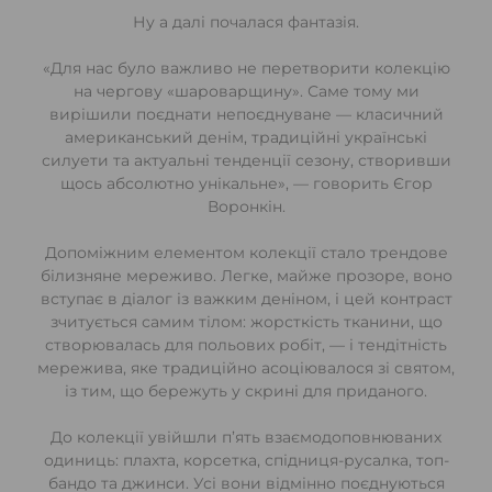
Ну а далі почалася фантазія.
«Для нас було важливо не перетворити колекцію
на чергову «шароварщину». Саме тому ми
вирішили поєднати непоєднуване — класичний
американський денім, традиційні українські
силуети та актуальні тенденції сезону, створивши
щось абсолютно унікальне», — говорить Єгор
Воронкін.
Допоміжним елементом колекції стало трендове
білизняне мереживо. Легке, майже прозоре, воно
вступає в діалог із важким деніном, і цей контраст
зчитується самим тілом: жорсткість тканини, що
створювалась для польових робіт, — і тендітність
мережива, яке традиційно асоціювалося зі святом,
із тим, що бережуть у скрині для приданого.
До колекції увійшли п’ять взаємодоповнюваних
одиниць: плахта, корсетка, спідниця-русалка, топ-
бандо та джинси. Усі вони відмінно поєднуються