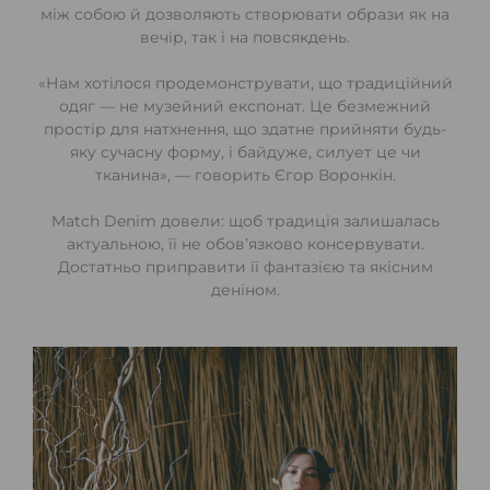
між собою й дозволяють створювати образи як на
вечір, так і на повсякдень.
«Нам хотілося продемонструвати, що традиційний
одяг — не музейний експонат. Це безмежний
простір для натхнення, що здатне прийняти будь-
яку сучасну форму, і байдуже, силует це чи
тканина», — говорить Єгор Воронкін.
Match Denim довели: щоб традиція залишалась
актуальною, її не обов’язково консервувати.
Достатньо приправити її фантазією та якісним
деніном.