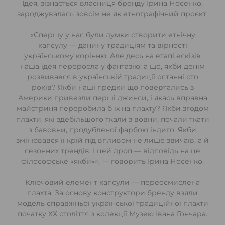
Ідея, зізнається власниця бренду Ірина Носенко,
зароджувалась зовсім не як етнографічний проєкт.
«Спершу у нас були думки створити етнічну
капсулу — данину традиціям та вірності
українському корінню. Але десь на етапі ескізів
наша ідея переросла у фантазію: а що, якби денім
розвивався в українській традиції останні сто
років? Якби наші предки що повертались з
Америки привезли перші джинси, і якась вправна
майстриня переробила б їх на плахту? Якби згодом
плахти, які здебільшого ткали з вовни, почали ткати
з бавовни, продубленої фарбою індиго. Якби
змінювався її крій під впливом не лише звичаїв, а й
сезонних трендів. І цей дроп — відповідь на це
філософське «якби»», — говорить Ірина Носенко.
Ключовий елемент капсули — переосмислена
плахта. За основу конструктори бренду взяли
модель справжньої української традиційної плахти
початку ХХ століття з колекції Музею Івана Гончара.