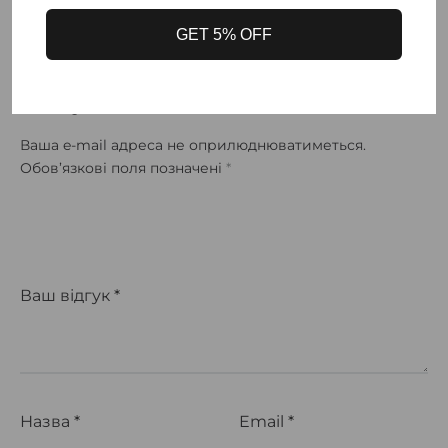
GET 5% OFF
Будьте Першим, Хто Залишив
Відгук На “Slim Denim Vest”
Ваша e-mail адреса не оприлюднюватиметься.
Обов’язкові поля позначені
*
Ваш відгук
*
Назва
*
Email
*