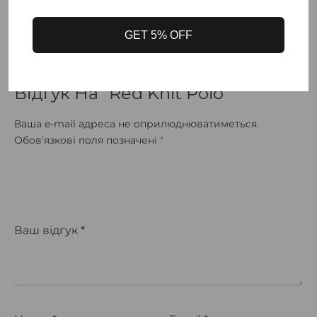
Відгуків немає, поки що.
GET 5% OFF
Будьте Першим, Хто Залишив
Відгук На “Red Knit Polo”
Ваша e-mail адреса не оприлюднюватиметься.
Обов’язкові поля позначені
*
Ваш відгук
*