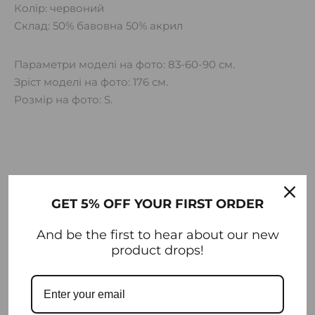
Колір: червоний
Склад: 50% бавовна 50% акрил
Параметри моделі на фото: 83-60-90 см.
Зріст моделі на фото: 176 см.
Розмір на фото: S.
ВАГА
1 кг
GET 5% OFF YOUR FIRST ORDER
РОЗМІРИ
30 × 30 × 10 см
And be the first to hear about our new
product drops!
РОЗМІР
S, M, L