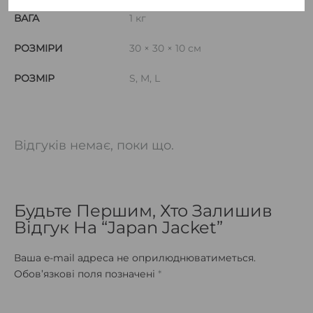
ВАГА
1 кг
РОЗМІРИ
30 × 30 × 10 см
РОЗМІР
S, M, L
Відгуків немає, поки що.
Будьте Першим, Хто Залишив
Відгук На “Japan Jacket”
Ваша e-mail адреса не оприлюднюватиметься.
Обов’язкові поля позначені
*