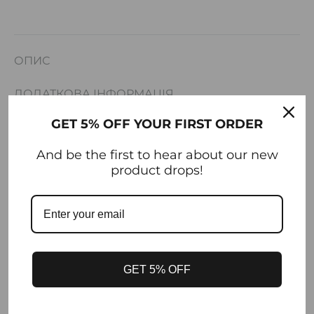
ОПИС
ДОДАТКОВА ІНФОРМАЦІЯ
GET 5% OFF YOUR FIRST ORDER
ВІДГУКИ (0)
And be the first to hear about our new
Колір: блакитний
product drops!
Склад: 100% бавовна
Застібка: ґудзики
Параметри моделі на фото: 83-60-90 cm.
Зріст моделі на фото: 176 см.
GET 5% OFF
Розмір на фото: S